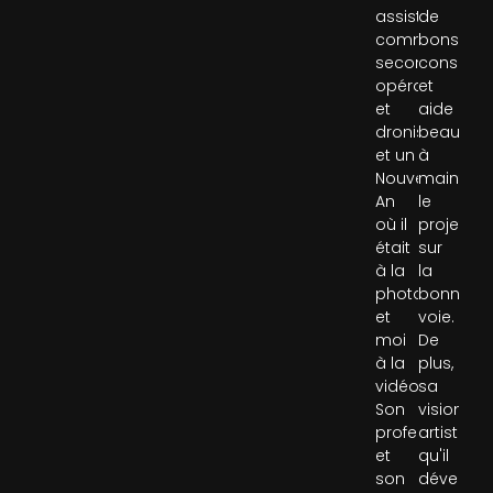
assisté
de
comme
bons
second
conseils
opérateur
et
et
aide
droniste,
beaucou
et un
à
Nouvel
maintenir
An
le
où il
projet
était
sur
à la
la
photo
bonne
et
voie.
moi
De
à la
plus,
vidéo.
sa
Son
vision
professionnal
artistique
et
qu'il
son
dévelop