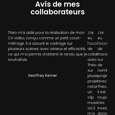
Avis de mes
collaborateurs
Théo m’a aidé pour la réalisation de mon
J’ai
J'ai
CV vidéo, conçu comme un petit court-
eu
eu
métrage. Il a assuré le cadrage sur
l’occasion
l'occasio
plusieurs scènes avec sérieux et efficacité,
de
de
ce qui m’a permis d’obtenir le rendu que je
collaborer
travailler
souhaitais.
avec
sur
Théo
de
sur
nombreu
Geoffrey Kemer
plusieurs
projets
projets,
avec
notamment
Théo.
un
Il est
clip
toujours
musical
très
où il
investi,
m’a
donne