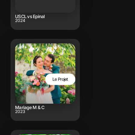
USCL vs Epinal
2024
Le Projet
Mariage M & C
2023